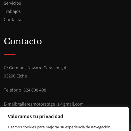
Servicios
Trabajos
Contactar
Contacto
C/ Germans Navarro Caracena, 4
03206 Elche
Teléfono:
624 608 498
E-mail:
talleresmotorstage+1@gmail.com
Valoramos tu privacidad
Usamos cookies para mejorar su experiencia de navegación,