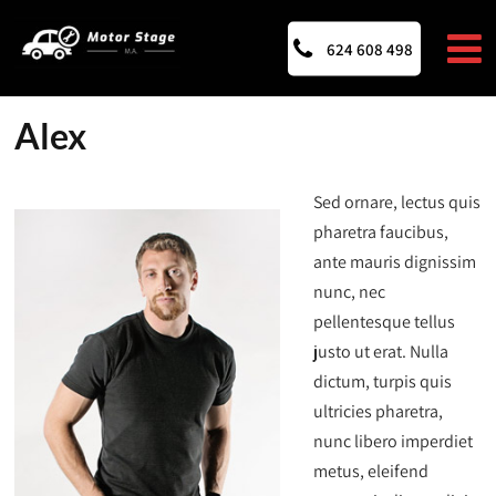
624 608 498
Alex
Sed ornare, lectus quis
pharetra faucibus,
ante mauris dignissim
nunc, nec
pellentesque tellus
justo ut erat. Nulla
dictum, turpis quis
ultricies pharetra,
nunc libero imperdiet
metus, eleifend