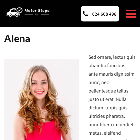
624 608 498
Alena
Sed ornare, lectus quis
pharetra faucibus,
ante mauris dignissim
nunc, nec
pellentesque tellus
justo ut erat. Nulla
dictum, turpis quis
ultricies pharetra,
nunc libero imperdiet
metus, eleifend